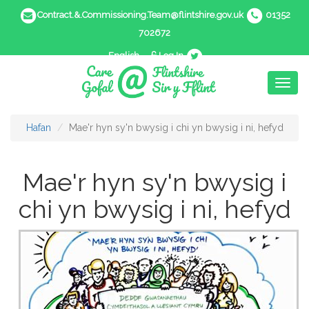
Contract.&.Commissioning.Team@flintshire.gov.uk
01352
702672
English
Log In
Toggl
naviga
Hafan
Mae'r hyn sy'n bwysig i chi yn bwysig i ni, hefyd
Mae'r hyn sy'n bwysig i
chi yn bwysig i ni, hefyd