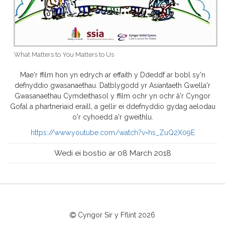
What Matters to You Matters to Us
Mae'r ffilm hon yn edrych ar effaith y Ddeddf ar bobl sy'n
defnyddio gwasanaethau. Datblygodd yr Asiantaeth Gwella'r
Gwasanaethau Cymdeithasol y ffilm ochr yn ochr â'r Cyngor
Gofal a phartneriaid eraill, a gellir ei ddefnyddio gydag aelodau
o'r cyhoedd a'r gweithlu.
https://www.youtube.com/watch?v=hs_ZuQ2X09E
Wedi ei bostio ar 08 March 2018
Cyngor Sir y Fflint
2026