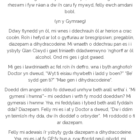
rheswm i fyw rŵan a dw i’n caru fy mywyd, felly ewch amdani
bobl.
(yn y Gymraeg)
Ddwy flynedd yn ôl, mi wnes i ddechrau’n ôl ar herion a crac
cocên. Ro’n i hefyd ar lot o gyffuriau ar bresgripsiwn; pregablin,
diazepam a dihydracodeine. Mi wnaeth o ddechrau pan es i i
ysbyty Glan Clwyd i gael triniaeth ddadwenwyno ‘nghorff ar ôl
alcohol. Ond mi ges i glot gwaed.
Mi ges i lawdriniaeth ac fel ro’n i’n deffro, wna i byth anghofio’r
Doctor yn dweud, “Wyt ti eisiau rhywbeth i ladd y boen?” “Be’
sydd gen ti?" “Mae gen i dihydracodeine”.
Doedd dim angen iddo fo ddweud unrhyw beth arall wrtha’ i. “Mi
gymera’ i hwnna’”– mi oeddwn i wrth fy modd doeddwn? Mi
gymerais i hwnnw. Yna, mi feddyliais i tybed beth arall fyddai’n
dda? Diazepam. Felly mi es i at y Doctor a dweud, “Dw i ddim
yn teimlo’n rhy dda, dw i’n dioddef o orbryder”. Mi roddodd o fi
ar diazepam.
Felly mi adewais i’r ysbyty gyda diazepam a dihydracodeine.
Yna, mi es i at fy GP fy hun a, ryw ffordd neu’i gilydd, mi