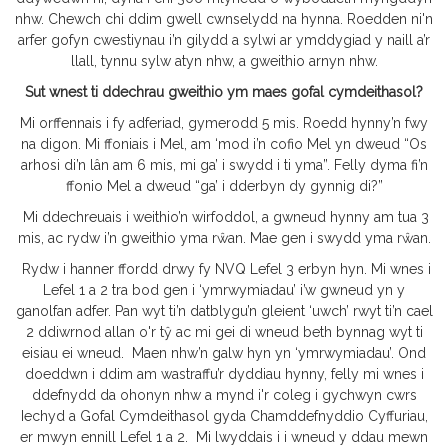
nhw. Chewch chi ddim gwell cwnselydd na hynna. Roedden ni'n
arfer gofyn cwestiynau i’n gilydd a sylwi ar ymddygiad y naill a’r
llall, tynnu sylw atyn nhw, a gweithio arnyn nhw.
Sut wnest ti ddechrau gweithio ym maes gofal cymdeithasol?
Mi orffennais i fy adferiad, gymerodd 5 mis. Roedd hynny’n fwy
na digon. Mi ffoniais i Mel, am ‘mod i’n cofio Mel yn dweud “Os
arhosi di’n lân am 6 mis, mi ga’ i swydd i ti yma”. Felly dyma fi’n
ffonio Mel a dweud “ga’ i dderbyn dy gynnig di?”
Mi ddechreuais i weithio’n wirfoddol, a gwneud hynny am tua 3
mis, ac rydw i’n gweithio yma rŵan. Mae gen i swydd yma rŵan.
Rydw i hanner ffordd drwy fy NVQ Lefel 3 erbyn hyn. Mi wnes i
Lefel 1 a 2 tra bod gen i ‘ymrwymiadau’ i’w gwneud yn y
ganolfan adfer. Pan wyt ti’n datblygu’n gleient ‘uwch’ rwyt ti’n cael
2 ddiwrnod allan o'r tŷ ac mi gei di wneud beth bynnag wyt ti
eisiau ei wneud. Maen nhw’n galw hyn yn ‘ymrwymiadau’. Ond
doeddwn i ddim am wastraffu’r dyddiau hynny, felly mi wnes i
ddefnydd da ohonyn nhw a mynd i'r coleg i gychwyn cwrs
Iechyd a Gofal Cymdeithasol gyda Chamddefnyddio Cyffuriau,
er mwyn ennill Lefel 1 a 2. Mi lwyddais i i wneud y ddau mewn