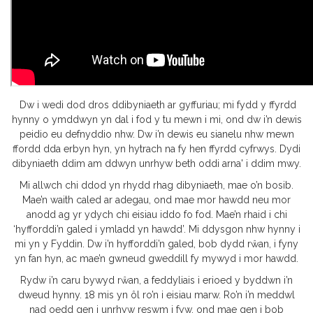
Dw i wedi dod dros ddibyniaeth ar gyffuriau; mi fydd y ffyrdd
hynny o ymddwyn yn dal i fod y tu mewn i mi, ond dw i’n dewis
peidio eu defnyddio nhw. Dw i’n dewis eu sianelu nhw mewn
ffordd dda erbyn hyn, yn hytrach na fy hen ffyrdd cyfrwys. Dydi
dibyniaeth ddim am ddwyn unrhyw beth oddi arna' i ddim mwy.
Mi allwch chi ddod yn rhydd rhag dibyniaeth, mae o’n bosib.
Mae’n waith caled ar adegau, ond mae mor hawdd neu mor
anodd ag yr ydych chi eisiau iddo fo fod. Mae’n rhaid i chi
‘hyfforddi’n galed i ymladd yn hawdd’. Mi ddysgon nhw hynny i
mi yn y Fyddin. Dw i’n hyfforddi’n galed, bob dydd rŵan, i fyny
yn fan hyn, ac mae’n gwneud gweddill fy mywyd i mor hawdd.
Rydw i’n caru bywyd rŵan, a feddyliais i erioed y byddwn i’n
dweud hynny. 18 mis yn ôl ro’n i eisiau marw. Ro’n i’n meddwl
nad oedd gen i unrhyw reswm i fyw, ond mae gen i bob