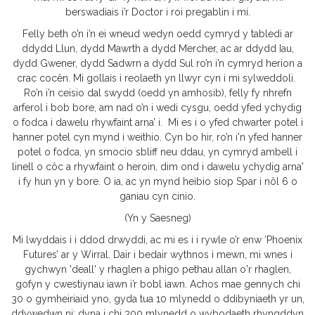
berswadiais i’r Doctor i roi pregablin i mi.
Felly beth o’n i’n ei wneud wedyn oedd cymryd y tabledi ar
ddydd Llun, dydd Mawrth a dydd Mercher, ac ar ddydd Iau,
dydd Gwener, dydd Sadwrn a dydd Sul ro’n i’n cymryd herion a
crac cocên. Mi gollais i reolaeth yn llwyr cyn i mi sylweddoli.
Ro’n i’n ceisio dal swydd (oedd yn amhosib), felly fy nhrefn
arferol i bob bore, am nad o’n i wedi cysgu, oedd yfed ychydig
o fodca i dawelu rhywfaint arna’ i. Mi es i o yfed chwarter potel i
hanner potel cyn mynd i weithio. Cyn bo hir, ro’n i'n yfed hanner
potel o fodca, yn smocio sbliff neu ddau, yn cymryd ambell i
linell o côc a rhywfaint o heroin, dim ond i dawelu ychydig arna'
i fy hun yn y bore. O ia, ac yn mynd heibio siop Spar i nôl 6 o
ganiau cyn cinio.
(Yn y Saesneg)
Mi lwyddais i i ddod drwyddi, ac mi es i i rywle o’r enw ‘Phoenix
Futures’ ar y Wirral. Dair i bedair wythnos i mewn, mi wnes i
gychwyn 'deall' y rhaglen a phigo pethau allan o'r rhaglen,
gofyn y cwestiynau iawn i’r bobl iawn. Achos mae gennych chi
30 o gymheiriaid yno, gyda tua 10 mlynedd o ddibyniaeth yr un,
ddywedwn ni; dyna i chi 300 mlynedd o wybodaeth rhyngddyn