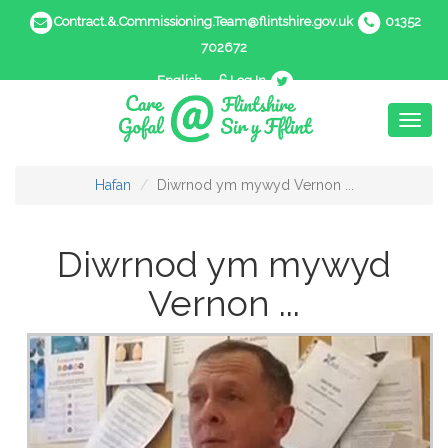
Contract.&.Commissioning.Team@flintshire.gov.uk
01352
702672
English
Log In
Toggl
naviga
Hafan
Diwrnod ym mywyd Vernon ...
Diwrnod ym mywyd
Vernon ...