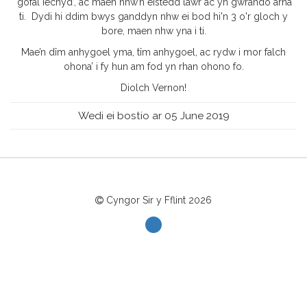
‘gofal iechyd’, ac maen nhw’n eistedd lawr ac yn gwrando arna
ti. Dydi hi ddim bwys ganddyn nhw ei bod hi'n 3 o'r gloch y
bore, maen nhw yna i ti.
Mae’n dîm anhygoel yma, tîm anhygoel, ac rydw i mor falch
ohona’ i fy hun am fod yn rhan ohono fo.
Diolch Vernon!
Wedi ei bostio ar 05 June 2019
Cyngor Sir y Fflint
2026