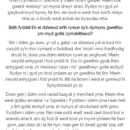
nhw’n cyrraedd i’r diwrnod y maen nhw’n gadael. Mae’n braf
gweld ‘enillwyr’ yn mynd drwy’r drws. Rydyn ni i gyd yn
gwybod bryd hynny, fel tîm, ein bod ni wedi rhoi 100% iddyn
nhw ac o bosib wedi achub eu bywydau nhw.
Beth fyddet ti’n ei ddweud wrth rywun sy’n dymuno gweithio
ym myd gofal cymdeithasol?
Wn i ddim go iawn, yr oll y galla' i ei ddweud ydi ei bod hi’n
swydd sy’n rhoi cymaint o foddhad. Am ‘mod i mor frwdfrydig
drosti hi, does yna ddim atebion cywir ac anghywir. Mae’n
swydd anhygoel i fod ynddi hi. Dw i’n gweithio gyda thîm
anhygoel yma, o’r rheolwyr i lawr i ni’r ‘gweithwyr gofal iechyd’.
Rydyn ni i gyd yn dod ymlaen ac yn gweithio fel tîm. Mae’n
swydd anhygoel i fod ynddi hi. Biti na faswn i wedi ei gwneud hi
flynyddoedd yn ôl.
Does gen i ddim ond cariad tuag at y merched yma. Maen nhw
wedi gofalu amdana' i a ‘ngwella i. Fyddwn i ddim yma rŵan heb
y tîm gofal iechyd yma, a’r nyrsys a’r doctoriaid wrth gwrs.
Fyddwn i ddim yma. Pan mae pobl eraill wedi cael llond bol o
wrando arna ti, am dy fod di wedi bod yn mynd ymlaen fel tiwn
gron, pan ddoi di i le fel hyn, mae gen ti’r llinell gynta’ yna, sef