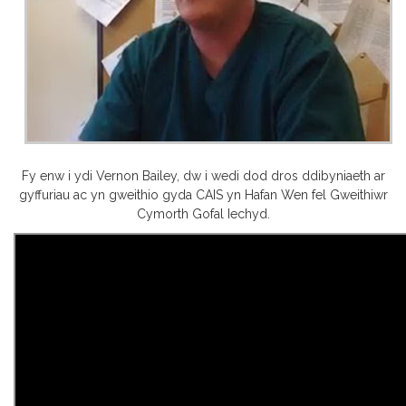
Fy enw i ydi Vernon Bailey, dw i wedi dod dros ddibyniaeth ar
gyffuriau ac yn gweithio gyda CAIS yn Hafan Wen fel Gweithiwr
Cymorth Gofal Iechyd.