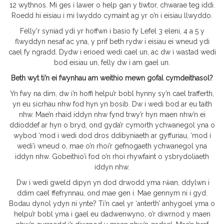
12 wythnos. Mi ges i lawer o help gan y tiwtor, chwarae teg iddi.
Roedd hi eisiau i mi lwyddo cymaint ag yr o’n i eisiau llwyddo.
Felly'r syniad ydi yr hoffwn i basio fy Lefel 3 eleni, 4 a 5 y
flwyddyn nesaf ac yna, y prif beth rydw i eisiau ei wneud ydi
cael fy ngradd. Dydw i erioed wedi cael un, ac dw i wastad wedi
bod eisiau un, felly dw i am gael un.
Beth wyt ti’n ei fwynhau am weithio mewn gofal cymdeithasol?
Yn fwy na dim, dw i’n hoffi helpu’r bobl hynny sy’n cael trafferth,
yn eu sicrhau nhw fod hyn yn bosib. Dw i wedi bod ar eu taith
nhw. Mae’n rhaid iddyn nhw fynd trwy’r hyn maen nhw’n ei
ddioddef ar hyn o bryd, ond gyda’r cymorth ychwanegol yna o
wybod ‘mod i wedi dod dros ddibyniaeth ar gyffuriau, ‘mod i
wedi’i wneud o, mae o’n rhoi’r gefnogaeth ychwanegol yna
iddyn nhw. Gobeithio’i fod o’n rhoi rhywfaint o ysbrydoliaeth
iddyn nhw.
Dw i wedi gweld dipyn yn dod drwodd yma rŵan, ddylwn i
ddim cael ffefrynnau, ond mae gen i. Mae gennym ni i gyd.
Bodau dynol ydyn ni ynte? Ti’n cael yr ‘anterth’ anhygoel yma o
helpu’r bobl yma i gael eu dadwenwyno, o’r diwrnod y maen