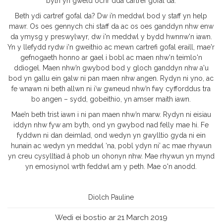
byth yn gweld ochr dda cartref gofal da.
Beth ydi cartref gofal da? Dw i’n meddwl bod y staff yn help
mawr. Os oes gennych chi staff da ac os oes ganddyn nhw enw
da ymysg y preswylwyr, dw i'n meddwl y bydd hwnnw'n iawn.
Yn y llefydd rydw i'n gweithio ac mewn cartrefi gofal eraill, mae'r
gefnogaeth honno ar gael i bobl ac maen nhw'n teimlo'n
ddiogel. Maen nhw’n gwybod bod y gloch ganddyn nhw a'u
bod yn gallu ein galw ni pan maen nhw angen. Rydyn ni yno, ac
fe wnawn ni beth allwn ni i’w gwneud nhw’n fwy cyfforddus tra
bo angen – sydd, gobeithio, yn amser maith iawn.
Mae’n beth trist iawn i ni pan maen nhw’n marw. Rydyn ni eisiau
iddyn nhw fyw am byth, ond yn gwybod nad felly mae hi. Fe
fyddwn ni dan deimlad, ond wedyn yn gwylltio gyda ni ein
hunain ac wedyn yn meddwl ‘na, pobl ydyn ni’ ac mae rhywun
yn creu cysylltiad â phob un ohonyn nhw. Mae rhywun yn mynd
yn emosiynol wrth feddwl am y peth. Mae o'n anodd.
Diolch Pauline
Wedi ei bostio ar 21 March 2019