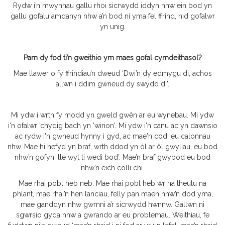
Rydw i’n mwynhau gallu rhoi sicrwydd iddyn nhw ein bod yn
gallu gofalu amdanyn nhw a’n bod ni yma fel ffrind, nid gofalwr
yn unig.
Pam dy fod ti’n gweithio ym maes gofal cymdeithasol?
Mae llawer o fy ffrindiau’n dweud ‘Dwi’n dy edmygu di, achos
allwn i ddim gwneud dy swydd di’.
Mi ydw i wrth fy modd yn gweld gwên ar eu wynebau. Mi ydw
i'n ofalwr ’chydig bach yn 'wirion'. Mi ydw i'n canu ac yn dawnsio
ac rydw i'n gwneud hynny i gyd, ac mae'n codi eu calonnau
nhw. Mae hi hefyd yn braf, wrth ddod yn ôl ar ôl gwyliau, eu bod
nhw’n gofyn ‘lle wyt ti wedi bod’. Mae’n braf gwybod eu bod
nhw’n eich colli chi.
Mae rhai pobl heb neb. Mae rhai pobl heb ŵr na theulu na
phlant, mae rhai’n hen lanciau, felly pan maen nhw’n dod yma,
mae ganddyn nhw gwmni a’r sicrwydd hwnnw. Gallwn ni
sgwrsio gyda nhw a gwrando ar eu problemau. Weithiau, fe