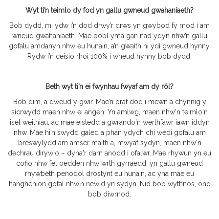
Wyt ti’n teimlo dy fod yn gallu gwneud gwahaniaeth?
Bob dydd, mi ydw i’n dod drwy’r drws yn gwybod fy mod i am
wneud gwahaniaeth. Mae pobl yma gan nad ydyn nhw’n gallu
gofalu amdanyn nhw eu hunain, a’n gwaith ni ydi gwneud hynny.
Rydw i’n ceisio rhoi 100% i wneud hynny bob dydd.
Beth wyt ti’n ei fwynhau fwyaf am dy rôl?
Bob dim, a dweud y gwir. Mae’n braf dod i mewn a chynnig y
sicrwydd maen nhw ei angen. Yn amlwg, maen nhw'n teimlo'n
isel weithiau, ac mae eistedd a gwrando'n werthfawr iawn iddyn
nhw. Mae hi’n swydd galed a phan ydych chi wedi gofalu am
breswylydd am amser maith a, mwyaf sydyn, maen nhw'n
dechrau dirywio – dyna'r darn anodd i ofalwr. Mae rhywun yn eu
cofio nhw fel oedden nhw wrth gyrraedd, yn gallu gwneud
rhywbeth penodol drostynt eu hunain, ac yna mae eu
hanghenion gofal nhw’n newid yn sydyn. Nid bob wythnos, ond
bob diwrnod.