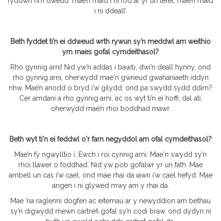
fyddwn ni’n dweud ‘mae’n rhaid i ni fod ar yr un lefel, mae’n rhaid
i ni ddeall’.
Beth fyddet ti’n ei ddweud wrth rywun sy’n meddwl am weithio
ym maes gofal cymdeithasol?
Rho gynnig arni! Nid yw’n addas i bawb, dwi’n deall hynny, ond
rho gynnig arni, oherwydd mae'n gwneud gwahaniaeth iddyn
nhw. Mae’n anodd o bryd i’w gilydd, ond pa swydd sydd ddim?
Cer amdani a rho gynnig arni, ac os wyt ti’n ei hoffi, dal ati,
oherwydd mae’n rhoi boddhad mawr.
Beth wyt ti'n ei feddwl o'r farn negyddol am ofal cymdeithasol?
Mae’n fy ngwylltio i. Ewch i roi cynnig arni. Mae'n swydd sy’n
rhoi llawer o foddhad. Nid yw pob gofalwr yr un fath. Mae
ambell un cas i’w cael, ond mae rhai da iawn i’w cael hefyd. Mae
angen i ni glywed mwy am y rhai da.
Mae ’na raglenni dogfen ac eitemau ar y newyddion am bethau
sy’n digwydd mewn cartrefi gofal sy’n codi braw, ond dydyn ni