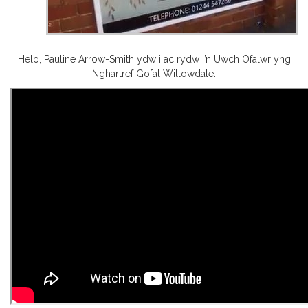
Helo, Pauline Arrow-Smith ydw i ac rydw i’n Uwch Ofalwr yng
Nghartref Gofal Willowdale.