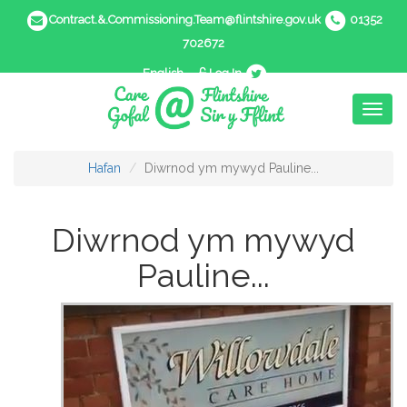
Contract.&.Commissioning.Team@flintshire.gov.uk
01352
702672
English
Log In
Toggl
naviga
Hafan
Diwrnod ym mywyd Pauline...
Diwrnod ym mywyd
Pauline...