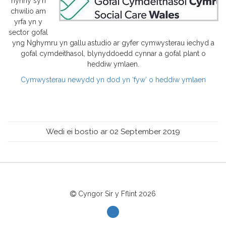
hynny sy’n
chwilio am
yrfa yn y
sector gofal
yng Nghymru yn gallu astudio ar gyfer cymwysterau iechyd a
gofal cymdeithasol, blynyddoedd cynnar a gofal plant o
heddiw ymlaen.
Cymwysterau newydd yn dod yn ‘fyw’ o heddiw ymlaen
Wedi ei bostio ar 02 September 2019
Cyngor Sir y Fflint
2026