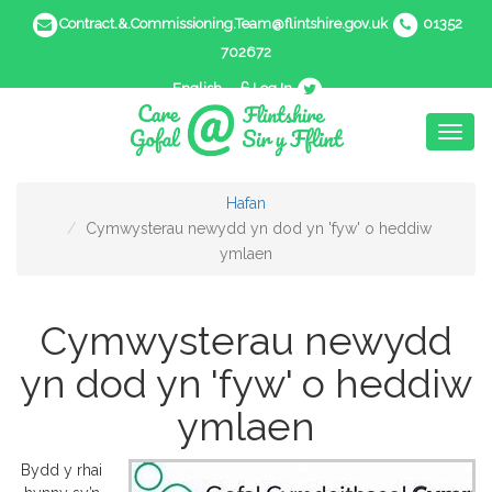
Contract.&.Commissioning.Team@flintshire.gov.uk
01352
702672
English
Log In
Toggl
naviga
Hafan
Cymwysterau newydd yn dod yn 'fyw' o heddiw
ymlaen
Cymwysterau newydd
yn dod yn 'fyw' o heddiw
ymlaen
Bydd y rhai