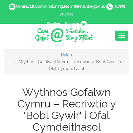
Contract.&.Commissioning.Team@flintshire.gov.uk
01352
702672
English
Log In
Toggl
naviga
Hafan
Wythnos Gofalwn Cymru – Recriwtio y 'Bobl Gywir' i
Ofal Cymdeithasol
Wythnos Gofalwn
Cymru – Recriwtio y
'Bobl Gywir' i Ofal
Cymdeithasol