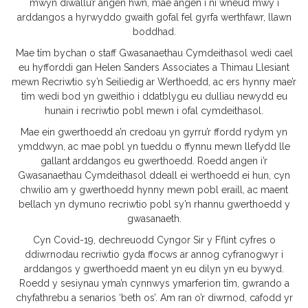
mwyn diwallu’r angen hwn, mae angen i ni wneud mwy i
arddangos a hyrwyddo gwaith gofal fel gyrfa werthfawr, llawn
boddhad.
Mae tîm bychan o staff Gwasanaethau Cymdeithasol wedi cael
eu hyfforddi gan Helen Sanders Associates a Thimau Llesiant
mewn Recriwtio sy’n Seiliedig ar Werthoedd, ac ers hynny mae’r
tîm wedi bod yn gweithio i ddatblygu eu dulliau newydd eu
hunain i recriwtio pobl mewn i ofal cymdeithasol.
Mae ein gwerthoedd a’n credoau yn gyrru’r ffordd rydym yn
ymddwyn, ac mae pobl yn tueddu o ffynnu mewn llefydd lle
gallant arddangos eu gwerthoedd. Roedd angen i’r
Gwasanaethau Cymdeithasol ddeall ei werthoedd ei hun, cyn
chwilio am y gwerthoedd hynny mewn pobl eraill, ac maent
bellach yn dymuno recriwtio pobl sy’n rhannu gwerthoedd y
gwasanaeth.
Cyn Covid-19, dechreuodd Cyngor Sir y Fflint cyfres o
ddiwrnodau recriwtio gyda ffocws ar annog cyfranogwyr i
arddangos y gwerthoedd maent yn eu dilyn yn eu bywyd.
Roedd y sesiynau yma’n cynnwys ymarferion tîm, gwrando a
chyfathrebu a senarios ‘beth os’. Am ran o’r diwrnod, cafodd yr