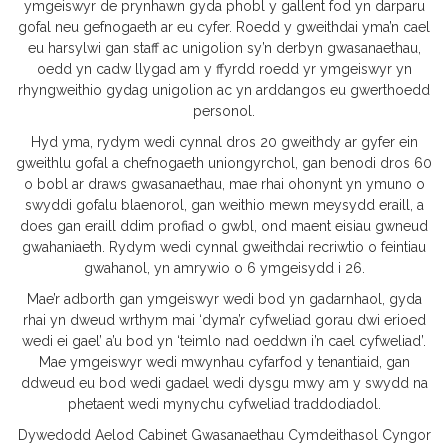
ymgeiswyr de prynhawn gyda phobl y gallent fod yn darparu
gofal neu gefnogaeth ar eu cyfer. Roedd y gweithdai yma’n cael
eu harsylwi gan staff ac unigolion sy’n derbyn gwasanaethau,
oedd yn cadw llygad am y ffyrdd roedd yr ymgeiswyr yn
rhyngweithio gydag unigolion ac yn arddangos eu gwerthoedd
personol.
Hyd yma, rydym wedi cynnal dros 20 gweithdy ar gyfer ein
gweithlu gofal a chefnogaeth uniongyrchol, gan benodi dros 60
o bobl ar draws gwasanaethau, mae rhai ohonynt yn ymuno o
swyddi gofalu blaenorol, gan weithio mewn meysydd eraill, a
does gan eraill ddim profiad o gwbl, ond maent eisiau gwneud
gwahaniaeth. Rydym wedi cynnal gweithdai recriwtio o feintiau
gwahanol, yn amrywio o 6 ymgeisydd i 26.
Mae’r adborth gan ymgeiswyr wedi bod yn gadarnhaol, gyda
rhai yn dweud wrthym mai ‘dyma’r cyfweliad gorau dwi erioed
wedi ei gael’ a’u bod yn ‘teimlo nad oeddwn i’n cael cyfweliad’.
Mae ymgeiswyr wedi mwynhau cyfarfod y tenantiaid, gan
ddweud eu bod wedi gadael wedi dysgu mwy am y swydd na
phetaent wedi mynychu cyfweliad traddodiadol.
Dywedodd Aelod Cabinet Gwasanaethau Cymdeithasol Cyngor