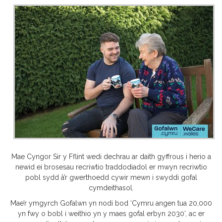
Mae Cyngor Sir y Fflint wedi dechrau ar daith gyffrous i herio a
newid ei brosesau recriwtio traddodiadol er mwyn recriwtio
pobl sydd â’r gwerthoedd cywir mewn i swyddi gofal
cymdeithasol.
Mae’r ymgyrch Gofalwn yn nodi bod ‘Cymru angen tua 20,000
yn fwy o bobl i weithio yn y maes gofal erbyn 2030’, ac er