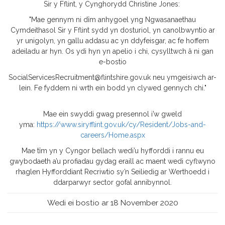
Sir y Fflint, y Cynghorydd Christine Jones:
"Mae gennym ni dîm anhygoel yng Ngwasanaethau
Cymdeithasol Sir y Fflint sydd yn dosturiol, yn canolbwyntio ar
yr unigolyn, yn gallu addasu ac yn ddyfeisgar, ac fe hoffem
adeiladu ar hyn. Os ydi hyn yn apelio i chi, cysylltwch â ni gan
e-bostio
SocialServicesRecruitment@flintshire.gov.uk neu ymgeisiwch ar-
lein. Fe fyddem ni wrth ein bodd yn clywed gennych chi."
Mae ein swyddi gwag presennol i’w gweld
yma:
https://www.siryfflint.gov.uk/cy/Resident/Jobs-and-
careers/Home.aspx
Mae tîm yn y Cyngor bellach wedi’u hyfforddi i rannu eu
gwybodaeth a’u profiadau gydag eraill ac maent wedi cyflwyno
rhaglen Hyfforddiant Recriwtio sy’n Seiliedig ar Werthoedd i
ddarparwyr sector gofal annibynnol.
Wedi ei bostio ar 18 November 2020